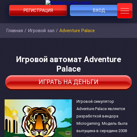
РЕГИСТРАЦИЯ
ВХОД
Главная
/
Игровой зал
/
Adventure Palace
Игровой автомат Adventure
Palace
ИГРАТЬ НА ДЕНЬГИ
Игровой симулятор
Adventure Palace является
разработкой вендора
Microgaming. Модель была
выпущена в середине 2008