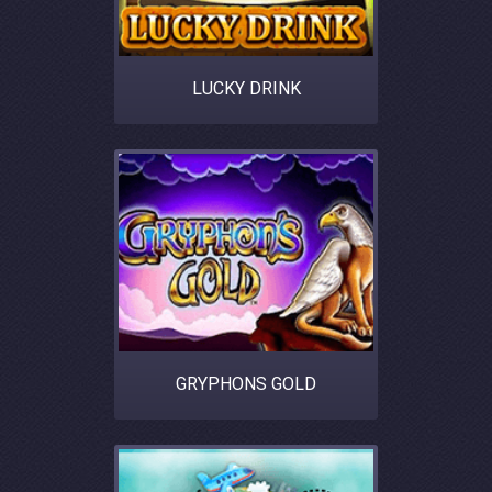
LUCKY DRINK
GRYPHONS GOLD