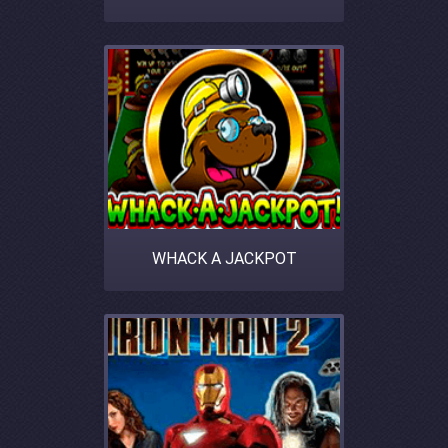
WHACK A JACKPOT