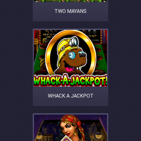
TWO MAYANS
WHACK A JACKPOT