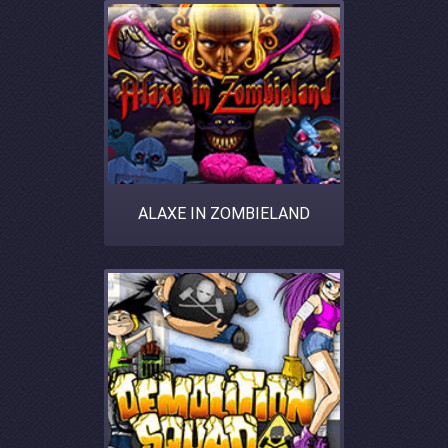
ALAXE IN ZOMBIELAND