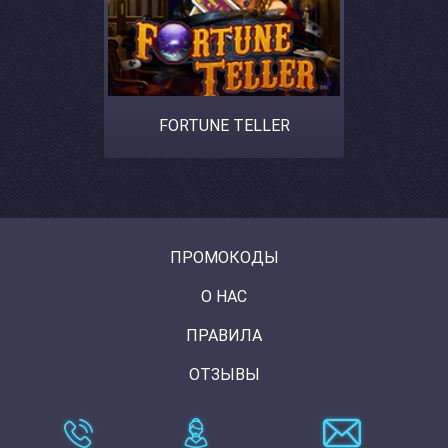
FORTUNE TELLER
ПРОМОКОДЫ
О НАС
ПРАВИЛА
ОТЗЫВЫ