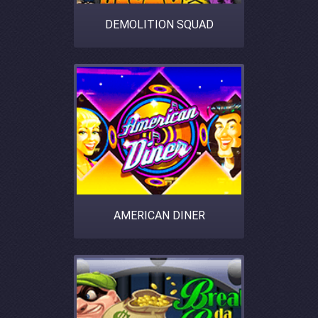
DEMOLITION SQUAD
AMERICAN DINER