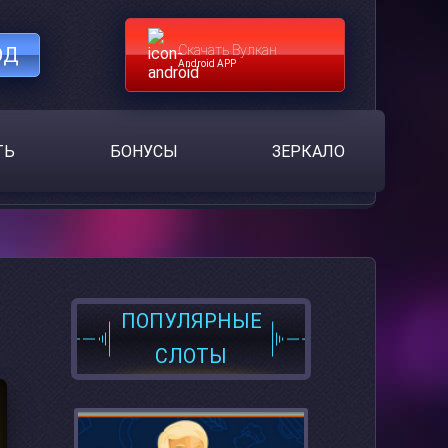
Скачать Вулкан
ОД
Android APP
ТЬ
БОНУСЫ
ЗЕРКАЛО
ПОПУЛЯРНЫЕ
СЛОТЫ