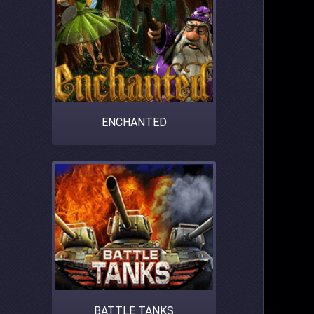
ENCHANTED
BATTLE TANKS