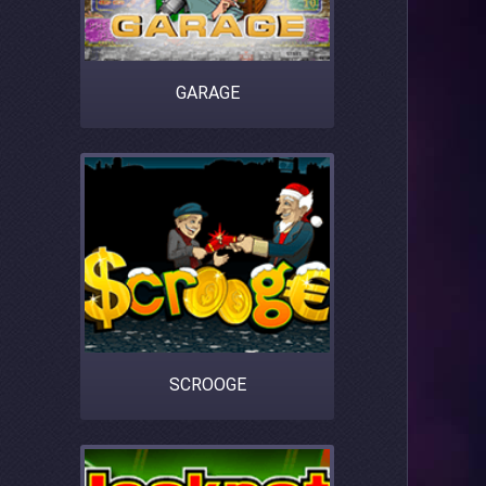
GARAGE
SCROOGE