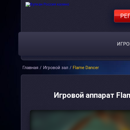
РЕ
ИГРО
Главная
/
Игровой зал
/
Flame Dancer
Игровой аппарат Fla