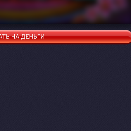
АТЬ НА ДЕНЬГИ