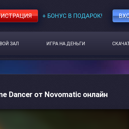
+ БОНУС В ПОДАРОК!
ГИСТРАЦИЯ
ВХ
ВОЙ ЗАЛ
ИГРА НА ДЕНЬГИ
СКАЧА
me Dancer от Novomatic онлайн