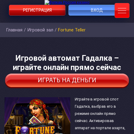
РЕГИСТРАЦИЯ
ВХОД
Главная
/
Игровой зал
/
Fortune Teller
Игровой автомат Гадалка –
играйте онлайн прямо сейчас
ИГРАТЬ НА ДЕНЬГИ
Играйте в игровой слот
Гадалка, выбрав его в
режиме онлайн прямо
сейчас. Активировав
аппарат на портале азарта,