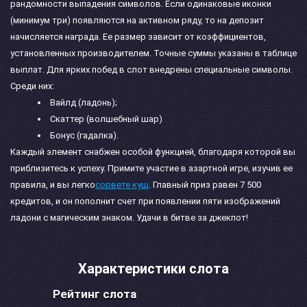
рандомности выпадения символов. Если одинаковые иконки
(минимум три) появляются на активном ряду, то на депозит
начисляется награда. Ее размер зависит от коэффициентов,
установленных производителем. Точные суммы указаны в таблице
выплат. Для ярких побед в слот внедрены специальные символы.
Среди них:
Вайлд (ладонь);
Скаттер (волшебный шар)
Бонус (гадалка).
Каждый элемент снабжен особой функцией, благодаря которой вы
приблизитесь к успеху. Примите участие в азартной игре, изучив ее
правила, и вы легко
сорвете куш
. Главный приз равен 7 500
кредитов, и он пополнит счет при появлении пяти изображений
ладони с магическим знаком. Удачи в битве за джекпот!
Характеристики слота
Рейтинг слота