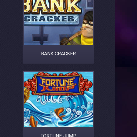
BANK CRACKER
FORTUNE JUMP