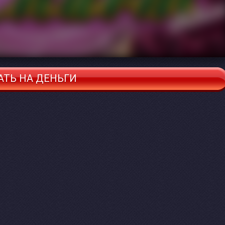
АТЬ НА ДЕНЬГИ