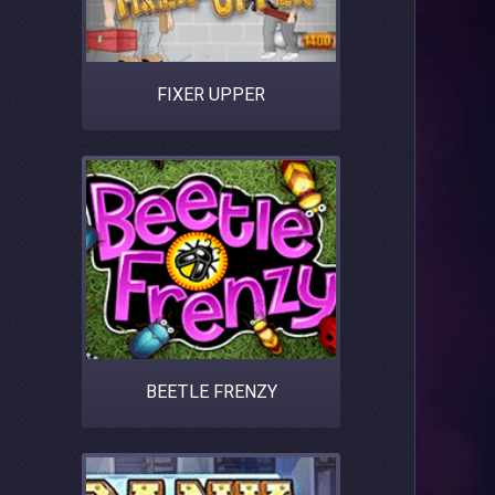
FIXER UPPER
BEETLE FRENZY