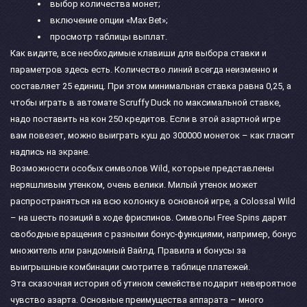
выбор количества монет;
включение опции «Max Bet»;
просмотр таблицы выплат.
Как видите, все необходимые клавиши для выбора ставки и
параметров здесь есть. Количество линий всегда неизменно и
составляет 25 единиц. При этом минимальная ставка равна 0,25, а
чтобы играть в автомате Scruffy Duck по максимальной ставке,
надо поставить на кон 250 кредитов. Если в этой азартной игре
вам повезет, можно выиграть куш до 300000 монеток – как гласит
надпись на экране.
Возможности особых символов Wild, которые представлены
неряшливым утенком, очень велики. Милый утенок может
распространяться на всю колонку в основной игре, а Colossal Wild
– на шесть позиций в ходе фриспинов. Символы Free Spins дарят
свободные вращения с разными бонус-функциями, например, бонус
множитель или рандомный Вайлд. Правила и бонусы за
выигрышные комбинации смотрите в таблице платежей.
Эта сказочная история об утином семействе подарит невероятное
чувство азарта. Основные преимущества аппарата – много