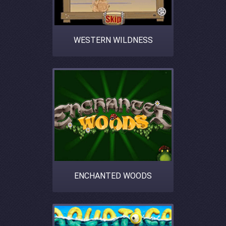
WESTERN WILDNESS
ENCHANTED WOODS