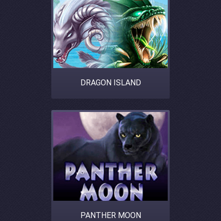
DRAGON ISLAND
PANTHER MOON