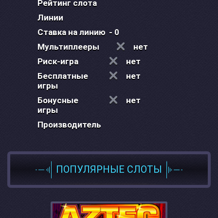
Рейтинг слота
Линии
Ставка на линию
- 0
Мультиплееры
нет
Риск-игра
нет
Бесплатные
нет
игры
Бонусные
нет
игры
Производитель
ПОПУЛЯРНЫЕ СЛОТЫ