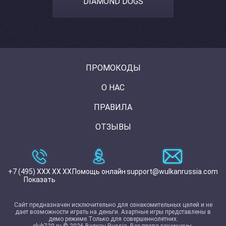
DIAMOND DOGS
ПРОМОКОДЫ
О НАС
ПРАВИЛА
ОТЗЫВЫ
+7 (495) XXX XX XX
Помощь онлайн
support@wulkanrussia.com
Показать
Сайт предназначен исключительно для ознакомительных целей и не
дает возможности играть на деньги. Азартные игры представлены в
демо режиме.Только для совершеннолетних.