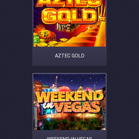
AZTEC GOLD