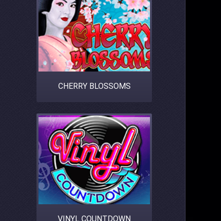
CHERRY BLOSSOMS
VINYL COUNTDOWN