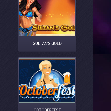
SULTAN'S GOLD
OCTOBERFEST