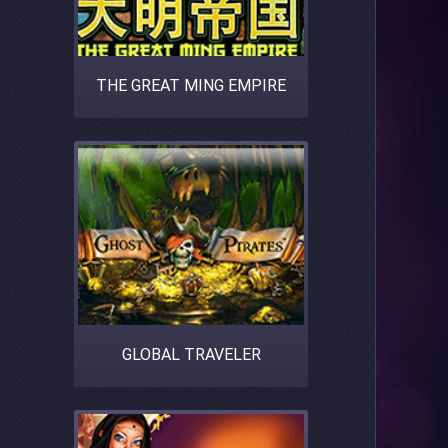
THE GREAT MING EMPIRE
GLOBAL TRAVELER