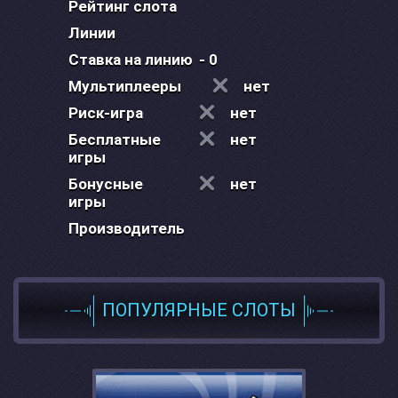
Рейтинг слота
Линии
Ставка на линию
- 0
Мультиплееры
нет
Риск-игра
нет
Бесплатные
нет
игры
Бонусные
нет
игры
Производитель
ПОПУЛЯРНЫЕ СЛОТЫ