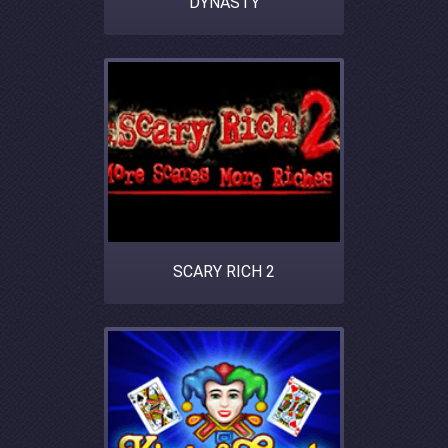
DYNASTY
SCARY RICH 2