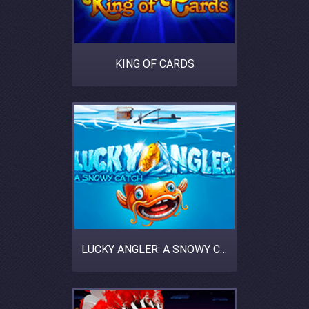
KING OF CARDS
LUCKY ANGLER: A SNOWY CATCH