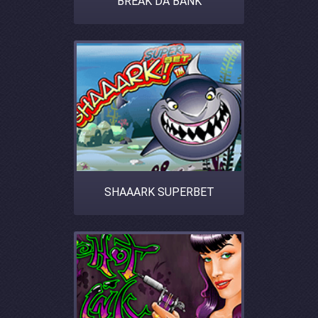
BREAK DA BANK
SHAAARK SUPERBET