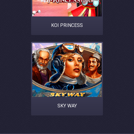
KOI PRINCESS
SKY WAY