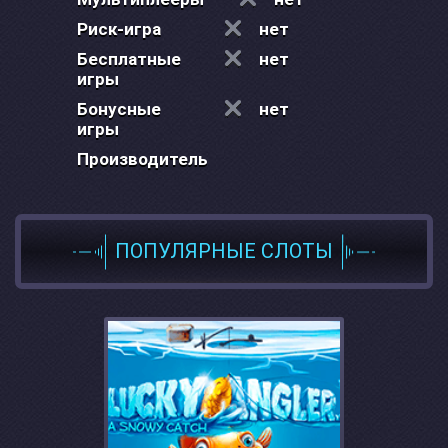
Риск-игра
нет
Бесплатные
нет
игры
Бонусные
нет
игры
Производитель
ПОПУЛЯРНЫЕ СЛОТЫ