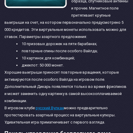
образца, спутниковые антенны
и прочее. Магнитное поле
притягивает крупные
выигрыши на счет, на котором первоначально предусмотрено 5
000 кредитов. Эти виртуальные монеты использовать можно для
ставок. Параметры азартного предложения:
10 призовых дорожек на пяти барабанах;
повторные спины после особого Вайлда;
10 картинок для комбинаций;
джекпот: 50 000 монет.
Хорошие выигрыши приносят повторные вращения, которые
активируются после особого Вайлда на игровом поле.
Дополнительный Дикарь появляется только во время фриспинов
и может заменить одну картинку в самой высокооплачиваемой
комбинации.
В игровом клубе
русский Вулкан
можно предварительно
протестировать азартный процесс на виртуальные купюры.
Удивительная игра примагничивает с первого взгляда.