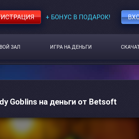
+ БОНУС В ПОДАРОК!
ГИСТРАЦИЯ
ВХ
ВОЙ ЗАЛ
ИГРА НА ДЕНЬГИ
СКАЧА
y Goblins на деньги от Betsoft