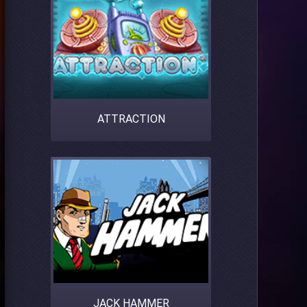
ATTRACTION
JACK HAMMER