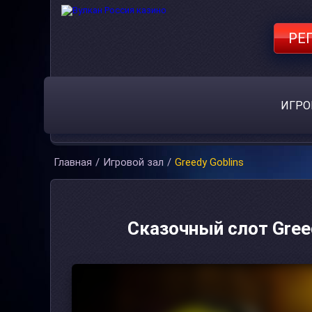
РЕ
ИГРО
Главная
/
Игровой зал
/
Greedy Goblins
Сказочный слот Greed