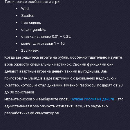
Технические особенности игры:
Wild;
Scatter;
free-спины;
опция gamble;
ставка на линию 0,01 – 0,25;
монет для ставки 1 – 10;
25 линеек.
Когда вы решитесь играть на рубли, особенно тщательно изучите
возможности специальных картинок. Своими функциями они
делают азартные игры на деньги такими выгодными. Вам
приготовлен Вайлд в виде картинки с одноименно надписью и
Скаттер, которым стал динамик. Именно Разбросы подарят от 20
до 30 фриспинов.
Играйте рисково и выбирайте слоты
Вулкан Россия на деньги
– это
единственная возможность отхватить все, что задумано
разработчиками симуляторов.