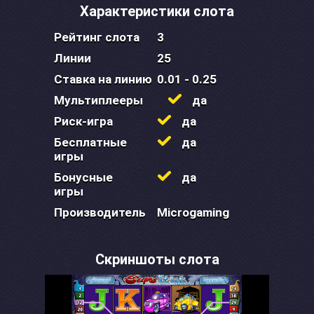
Характеристики слота
Рейтинг слота
3
Линии
25
Ставка на линию
0.01 - 0.25
Мультиплееры
да
Риск-игра
да
Бесплатные
да
игры
Бонусные
да
игры
Производитель
Microgaming
Скриншоты слота