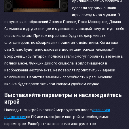
оригинальностью сюжета и
сделали героями онлайн
игры звезд мира музыки. В
окружении изображений Элвиса Пресли, Пола Маккартни, Джина
Симмонса и других певцов и музыкантов каждый почувствует себя
счастливчиком. Притом персонажи будут поддерживать
слотхантеров, подбадривая и подвигая к действиям. Когда еще
сам Элвис будет аплодировать достигшим успеха геймерам?
Вооружившись гитарой, пользователи смогут проявить везение в
полной мере. Функции Дикого символа, воплотившиеся в
изображении инструмента, не позволят пропустить ни единой
комбинации. Свойства замены и способности к расширению
иконка будет проявлять при каждом удобном случае.
Выставляйте параметры и наслаждайтесь
игрой
Насладиться игрой в полной мере удастся после
установки
приложения
на ПК или смартфон и настройки необходимых
параметров. Разобраться с панелью инструментов