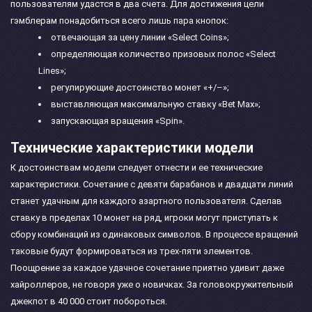
пользователям удастся в два счета. Для достижения цели
гэмблерам понадобиться всего лишь пара кнопок:
отвечающая за цену линии «Select Coins»;
определяющая количество призовых полос «Select
Lines»;
регулирующие достоинство монет «+/–»;
выставляющая максимальную ставку «Bet Max»;
запускающая вращения «Spin».
Технические характеристики модели
К достоинствам модели следует отнести и ее технические
характеристики. Сочетание с девяти барабанов и двадцати линий
станет удачным для каждого азартного пользователя. Сделав
ставку в пределах 10 монет на ряд, игроки могут приступать к
сбору комбинаций из одинаковых символов. В процессе вращений
таковые будут формироваться из трех-пяти элементов.
Поощрение за каждое удачное сочетание приятно удивит даже
хайроллеров, не говоря уже о новичках. За головокружительный
джекпот в 40 000 стоит побороться.