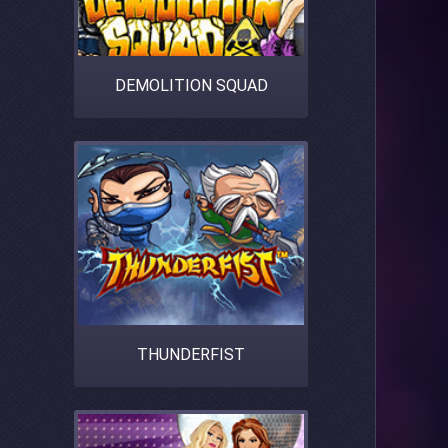
DEMOLITION SQUAD
THUNDERFIST