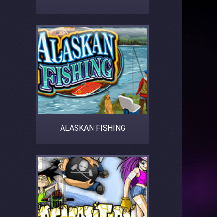
ALASKAN FISHING