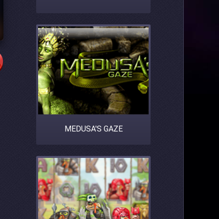
MEDUSA'S GAZE