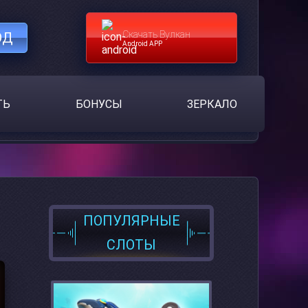
Скачать Вулкан
ОД
Android APP
ТЬ
БОНУСЫ
ЗЕРКАЛО
ПОПУЛЯРНЫЕ
СЛОТЫ