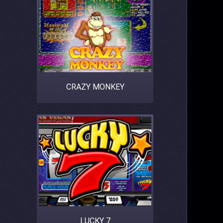
CRAZY MONKEY
LUCKY 7