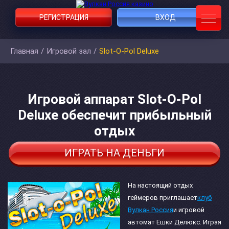
РЕГИСТРАЦИЯ
ВХОД
Главная
/
Игровой зал
/
Slot-O-Pol Deluxe
Игровой аппарат Slot-O-Pol
Deluxe обеспечит прибыльный
отдых
ИГРАТЬ НА ДЕНЬГИ
На настоящий отдых
геймеров приглашает
клуб
Вулкан Россия
и игровой
автомат Ешки Делюкс. Играя