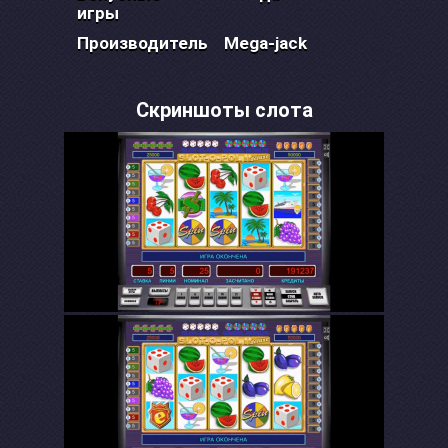
игры
Производитель
Mega-jack
Скриншоты слота