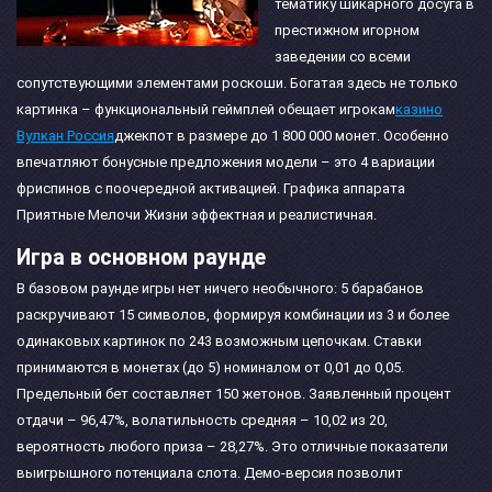
тематику шикарного досуга в
престижном игорном
заведении со всеми
сопутствующими элементами роскоши. Богатая здесь не только
картинка – функциональный геймплей обещает игрокам
казино
Вулкан Россия
джекпот в размере до 1 800 000 монет. Особенно
впечатляют бонусные предложения модели – это 4 вариации
фриспинов с поочередной активацией. Графика аппарата
Приятные Мелочи Жизни эффектная и реалистичная.
Игра в основном раунде
В базовом раунде игры нет ничего необычного: 5 барабанов
раскручивают 15 символов, формируя комбинации из 3 и более
одинаковых картинок по 243 возможным цепочкам. Ставки
принимаются в монетах (до 5) номиналом от 0,01 до 0,05.
Предельный бет составляет 150 жетонов. Заявленный процент
отдачи – 96,47%, волатильность средняя – 10,02 из 20,
вероятность любого приза – 28,27%. Это отличные показатели
выигрышного потенциала слота. Демо-версия позволит