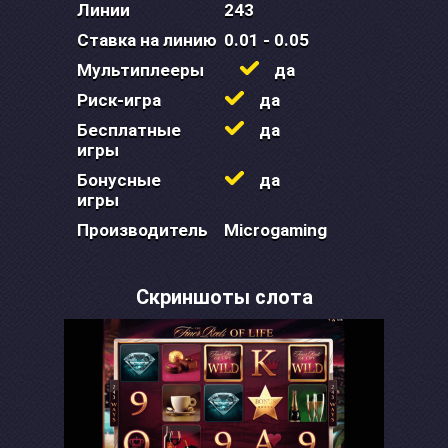
Линии
243
Ставка на линию
0.01 - 0.05
Мультиплееры
да
Риск-игра
да
Бесплатные
да
игры
Бонусные
да
игры
Производитель
Microgaming
Скриншоты слота