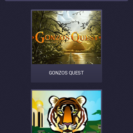
GONZOS QUEST