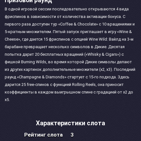
Призовой раунд
В одной игровой сессии последовательно открываются 4 вида
фриспинов в зависимости от количества активации бонуса. С
первого раза доступен тур «Coffee & Chocolate» с 10 вращениями и
5-кратным множителем. Пятый запуск приглашает в игру «Wine &
Cheese», где дается 15 фриспинов с опцией Wine Wild: Вайлд на 3-м
барабане превращает несколько символов в Дикие. Десятая
попытка дарит 20 бесплатных вращений («Whisky & Cigars») с
фишкой Burning Wilds, во время которой Дикие символы делают
из других картинок дополнительные множители (х2, х3). Последний
раунд «Champagne & Diamonds» стартует с 15-го подхода. Здесь
дарится 25 free-спинов с функцией Rolling Reels, она приносит
коэффициенты в каждом выигрышном спине с градацией от x2 до
x5.
Характеристики слота
Рейтинг слота
3