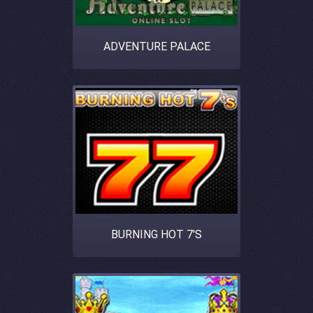
ADVENTURE PALACE
BURNING HOT 7'S