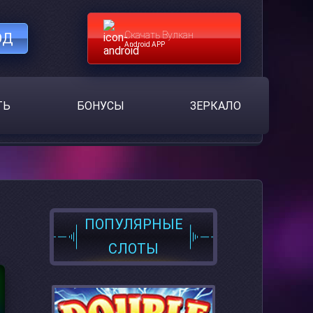
Скачать Вулкан
ОД
Android APP
ТЬ
БОНУСЫ
ЗЕРКАЛО
ПОПУЛЯРНЫЕ
СЛОТЫ