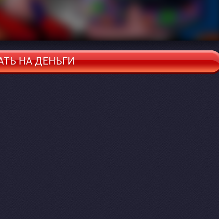
АТЬ НА ДЕНЬГИ