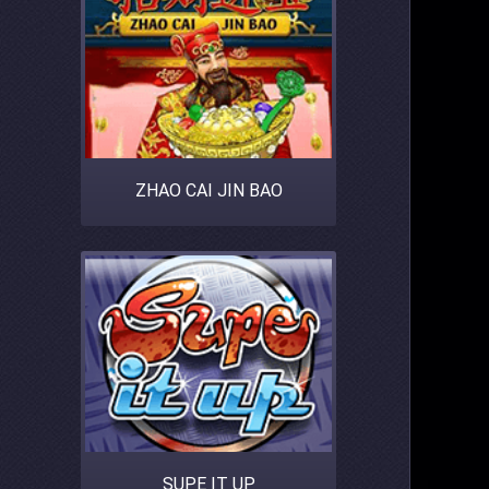
ZHAO CAI JIN BAO
SUPE IT UP