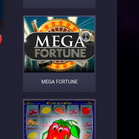
MEGA FORTUNE