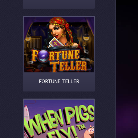
FORTUNE TELLER