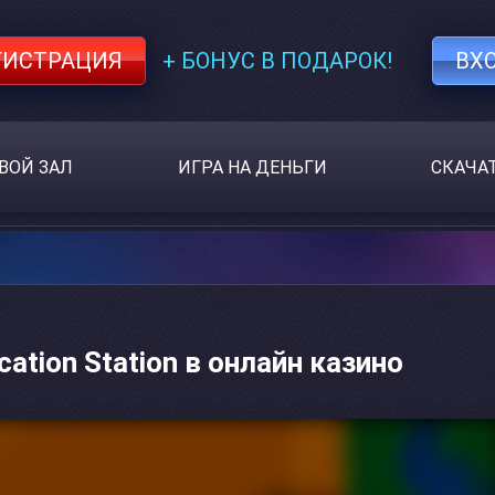
+ БОНУС В ПОДАРОК!
ГИСТРАЦИЯ
ВХ
ВОЙ ЗАЛ
ИГРА НА ДЕНЬГИ
СКАЧА
ation Station в онлайн казино