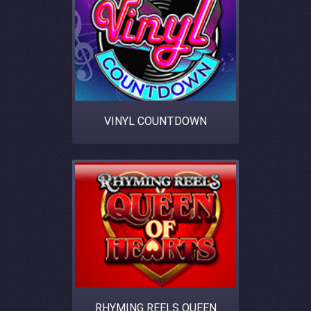
VINYL COUNTDOWN
RHYMING REELS QUEEN