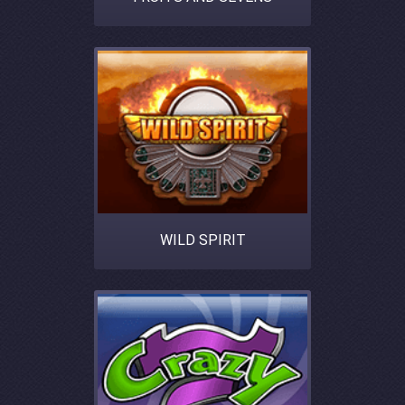
WILD SPIRIT