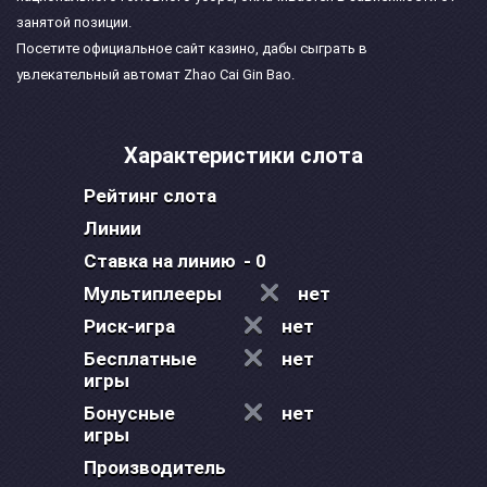
занятой позиции.
Посетите официальное сайт казино, дабы сыграть в
увлекательный автомат Zhao Cai Gin Bao.
Характеристики слота
Рейтинг слота
Линии
Ставка на линию
- 0
Мультиплееры
нет
Риск-игра
нет
Бесплатные
нет
игры
Бонусные
нет
игры
Производитель