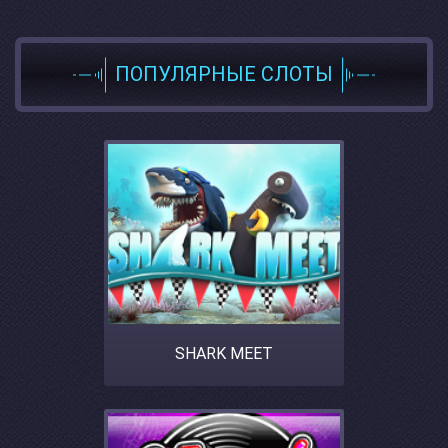
ПОПУЛЯРНЫЕ СЛОТЫ
SHARK MEET