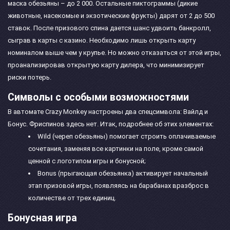
маска обезьяны – до 2 000. Остальные пиктограммы (дикие
животные, насекомые и экзотические фрукты) дарят от 2 до 500
ставок. После призового спина дается шанс удвоить банкролл,
сыграв в карты с казино. Необходимо лишь открыть карту
номиналом выше чем у крупье. Но можно отказаться от этой игры,
проанализировав открытую карту дилера, что минимизирует
риски потерь.
Символы с особыми возможностями
В автомате Crazy Monkey настроены два спецсимвола: Вайлд и
Бонус. Фриспинов здесь нет. Итак, подробнее об этих элементах:
Wild (череп обезьяны) помогает строить оплачиваемые
сочетания, заменяя все картинки на поле, кроме самой
ценной с логотипом игры и бонусной;
Bonus (прыгающая обезьянка) активирует начальный
этап призовой игры, появляясь на барабанах вразброс в
количестве от трех единиц.
Бонусная игра