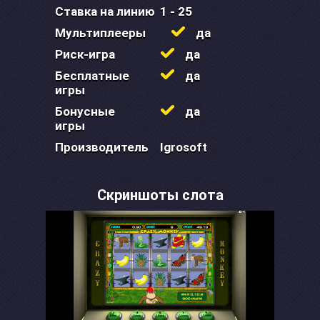
Ставка на линию
1 - 25
Мультиплееры
да
Риск-игра
да
Бесплатные
да
игры
Бонусные
да
игры
Производитель
Igrosoft
Скриншоты слота