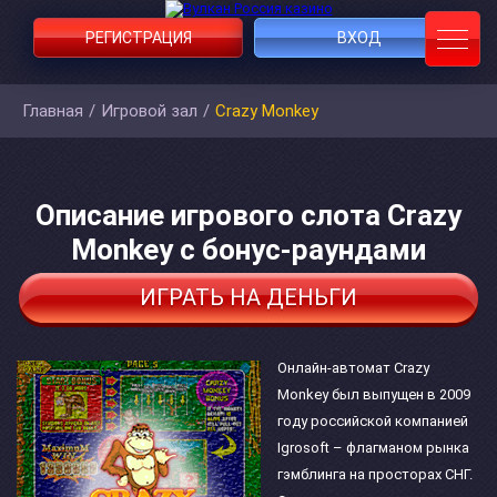
РЕГИСТРАЦИЯ
ВХОД
Главная
/
Игровой зал
/
Crazy Monkey
Описание игрового слота Crazy
Monkey с бонус-раундами
ИГРАТЬ НА ДЕНЬГИ
Онлайн-автомат Crazy
Monkey был выпущен в 2009
году российской компанией
Igrosoft – флагманом рынка
гэмблинга на просторах СНГ.