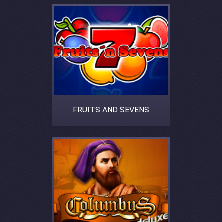
FRUITS AND SEVENS