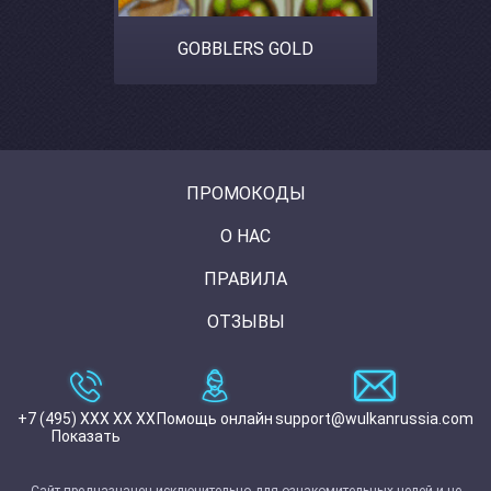
GOBBLERS GOLD
ПРОМОКОДЫ
О НАС
ПРАВИЛА
ОТЗЫВЫ
+7 (495) XXX XX XX
Помощь онлайн
support@wulkanrussia.com
Показать