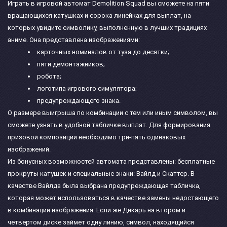
Играть в игровой автомат Demolition Squad вы сможете на пяти
вращающихся катушках и сорока линейках для выплат, на
которых увидите символику, выполненную в лучших традициях
аниме. Она представлена изображениями:
карточных номиналов от туза до десятки;
пяти демонтажников;
робота;
логотипа игрового симулятора;
предупреждающего знака.
О размере выигрыша по комбинации с тем или иным символом, вы
сможете узнать в удобной табличке выплат. Для формирования
призовой композиции необходимо три-пять одинаковых
изображений.
Из бонусных возможностей автомата представлены: бесплатные
прокруты катушек и специальные знаки: Вайлд и Скаттер. В
качестве Вайлда была выбрана предупреждающая табличка,
которая может использоваться в качестве замены недостающего
в комбинации изображения. Если же Дикарь на втором и
четвертом диске займет одну линию, символ, находящийся