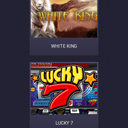
WHITE KING
LUCKY 7