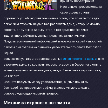
при этом новостройки.
Настоящие профессионалы
своего дела готовы
опровергнуть общепринятое мнение о том, что ломать гораздо
легче, чем строить, научив вас различать дома, которые можно
сносить с помощью взрывчатки, а которые необходимо
тщательно разбирать, снимая кирпичик за кирпичиком.
Поделиться полезной информацией и нюансами своей непростой
работы они готовы на линейках увлекательного слота Demolition
Squad.
Если же запустить игровые автоматы
Вулкан Россия на деньги
, а не
в режиме демо, то кроме интересного досуга и бесценного опыта
можно получить отличные дивиденды. Заманчивая перспектива,
не так ли?!
Спешите получить массу удовольствия, оценив при этом
бесподобную красочную графику и динамичную мелодию,
сопровождающую игровой процесс.
Механика игрового автомата