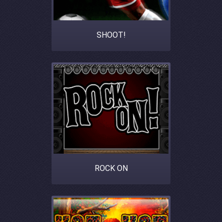
SHOOT!
ROCK ON