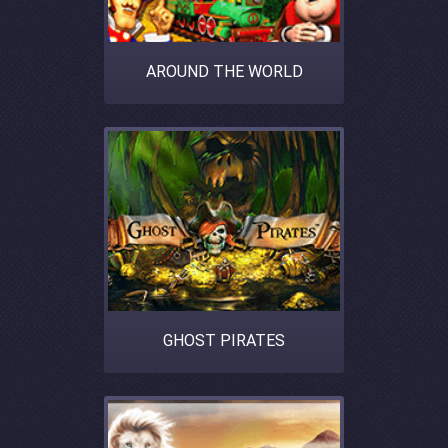
AROUND THE WORLD
GHOST PIRATES