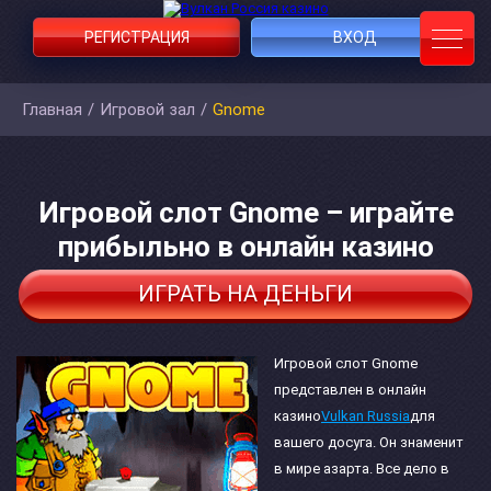
РЕГИСТРАЦИЯ
ВХОД
Главная
/
Игровой зал
/
Gnome
Игровой слот Gnome – играйте
прибыльно в онлайн казино
ИГРАТЬ НА ДЕНЬГИ
Игровой слот Gnome
представлен в онлайн
казино
Vulkan Russia
для
вашего досуга. Он знаменит
в мире азарта. Все дело в