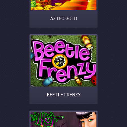
AZTEC GOLD
BEETLE FRENZY