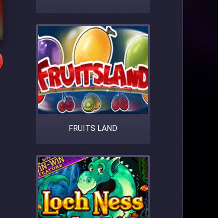
FRUITS LAND