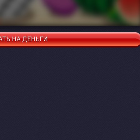
АТЬ НА ДЕНЬГИ