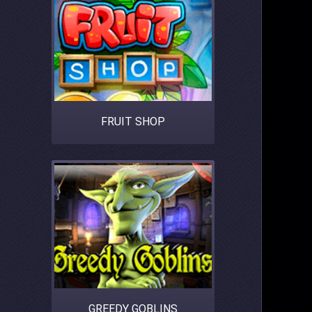
FRUIT SHOP
GREEDY GOBLINS