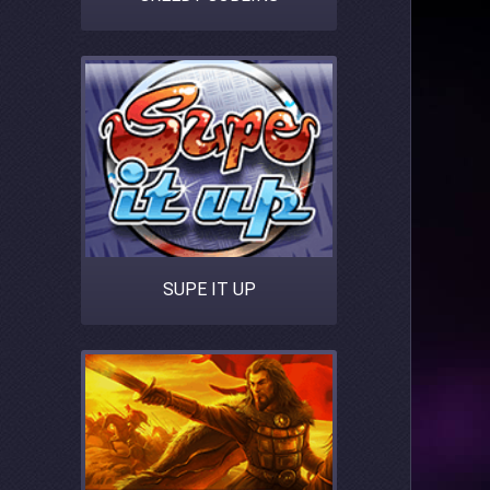
SUPE IT UP