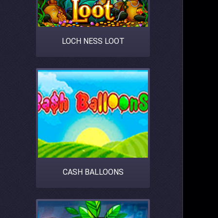
LOCH NESS LOOT
CASH BALLOONS