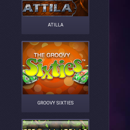
ATILLA
GROOVY SIXTIES