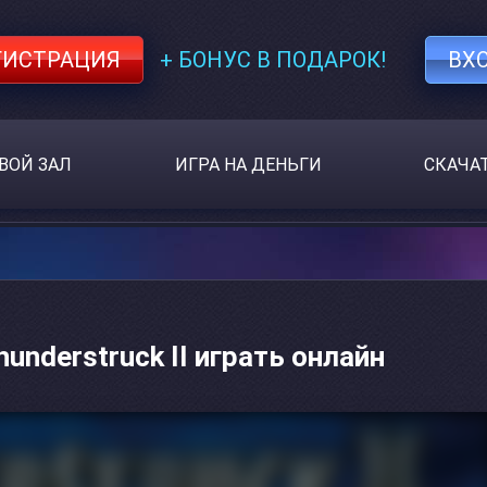
+ БОНУС В ПОДАРОК!
ГИСТРАЦИЯ
ВХ
ВОЙ ЗАЛ
ИГРА НА ДЕНЬГИ
СКАЧА
understruck II играть онлайн