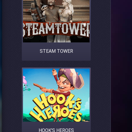
STEAM TOWER
HOOK'S HEROES