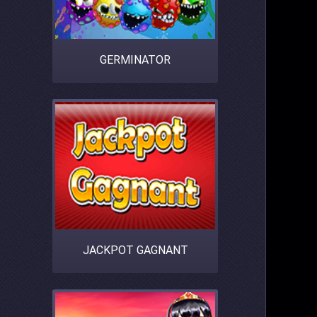
GERMINATOR
JACKPOT GAGNANT