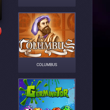
COLUMBUS