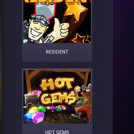
RESIDENT
HOT GEMS