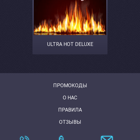
ULTRA HOT DELUXE
ПРОМОКОДЫ
О НАС
ПРАВИЛА
ОТЗЫВЫ