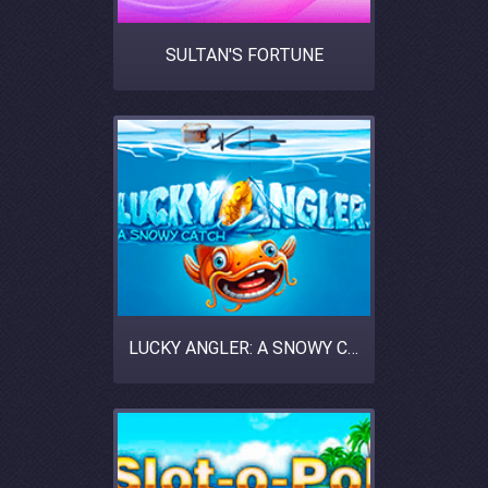
SULTAN'S FORTUNE
LUCKY ANGLER: A SNOWY CATCH