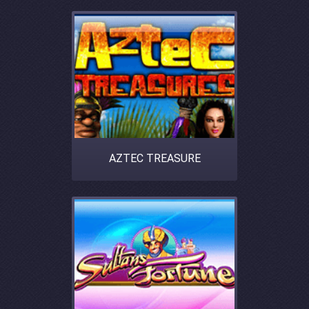
AZTEC TREASURE