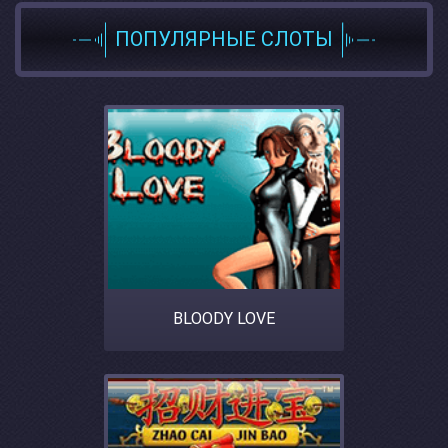
ПОПУЛЯРНЫЕ СЛОТЫ
BLOODY LOVE