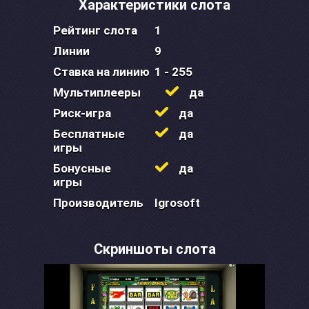
Характеристики слота
Рейтинг слота
1
Линии
9
Ставка на линию
1 - 255
Мультиплееры
да
Риск-игра
да
Бесплатные
да
игры
Бонусные
да
игры
Производитель
Igrosoft
Скриншоты слота