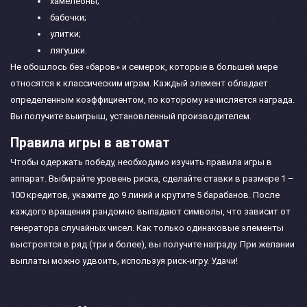
хамелеоны;
бабочки;
улитки;
лягушки.
Не обошлось без «баров» и семерок, которые в большей мере
относятся к классическим играм. Каждый элемент обладает
определенным коэффициентом, по которому начисляется награда.
Вы получите выигрыш, установленный производителем.
Правила игры в автомат
Чтобы одержать победу, необходимо изучить правила игры в
аппарат. Выбирайте уровень риска, сделайте ставки в размере 1 –
100 кредитов, укажите до 9 линий и крутите 5 барабанов. После
каждого вращения рандомно выпадают символы, что зависит от
генератора случайных чисел. Как только одинаковые элементы
выстроятся в ряд (три и более), вы получите награду. При желании
выплаты можно удвоить, используя риск-игру. Удачи!