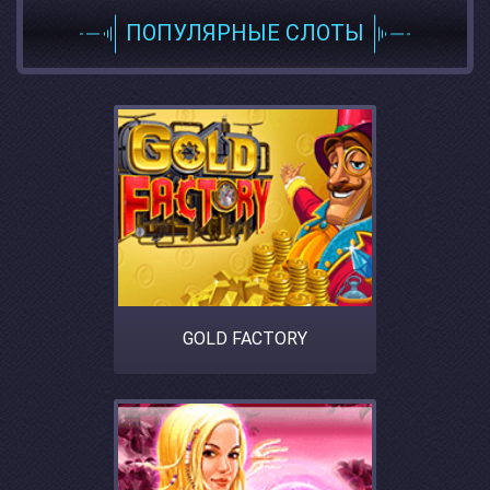
ПОПУЛЯРНЫЕ СЛОТЫ
GOLD FACTORY