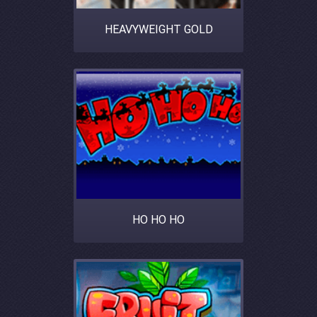
HEAVYWEIGHT GOLD
HO HO HO